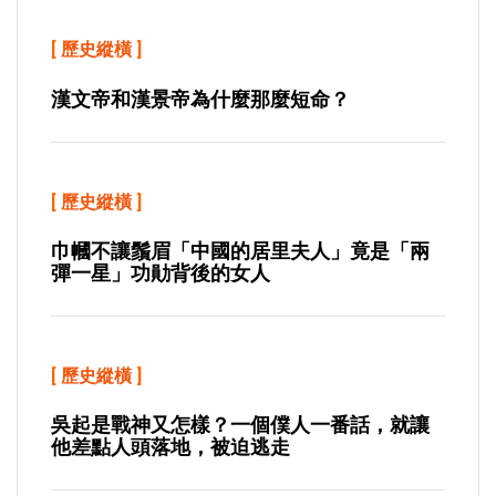
[
歷史縱橫
]
漢文帝和漢景帝為什麼那麼短命？
[
歷史縱橫
]
巾幗不讓鬚眉「中國的居里夫人」竟是「兩
彈一星」功勛背後的女人
[
歷史縱橫
]
吳起是戰神又怎樣？一個僕人一番話，就讓
他差點人頭落地，被迫逃走