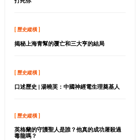
打死你
[
歷史縱橫
]
揭秘上海青幫的覆亡和三大亨的結局
[
歷史縱橫
]
口述歷史 | 湯曉芙：中國神經電生理奠基人
[
歷史縱橫
]
英格蘭的守護聖人是誰？他真的成功屠殺過
毒龍嗎？