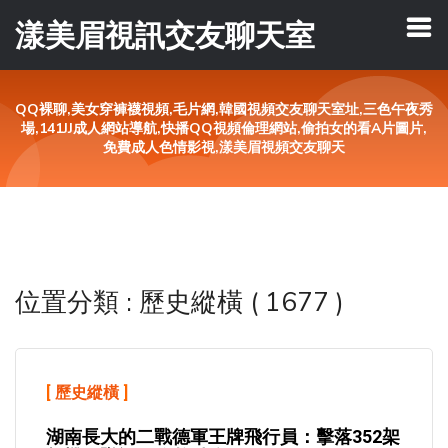
漾美眉視訊交友聊天室
QQ裸聊,美女穿褲襪視頻,毛片網,韓國視頻交友聊天室址,三色午夜秀
場,141JJ成人網站導航,快播QQ視頻倫理網站,偷拍女的看A片圖片,
免費成人色情影視,漾美眉視頻交友聊天
位置分類 : 歷史縱橫 ( 1677 )
[
歷史縱橫
]
湖南長大的二戰德軍王牌飛行員：擊落352架