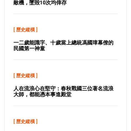
敵機，墜毀10次均倖存
[
歷史縱橫
]
一二歲能識字、十歲當上總統馮國璋幕僚的
民國第一神童
[
歷史縱橫
]
人在流浪心在堅守：春秋戰國三位著名流浪
大師，都能憑本事進殿堂
[
歷史縱橫
]