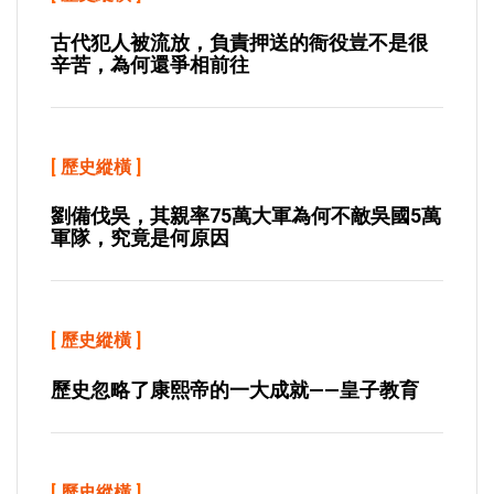
古代犯人被流放，負責押送的衙役豈不是很
辛苦，為何還爭相前往
[
歷史縱橫
]
劉備伐吳，其親率75萬大軍為何不敵吳國5萬
軍隊，究竟是何原因
[
歷史縱橫
]
歷史忽略了康熙帝的一大成就——皇子教育
[
歷史縱橫
]