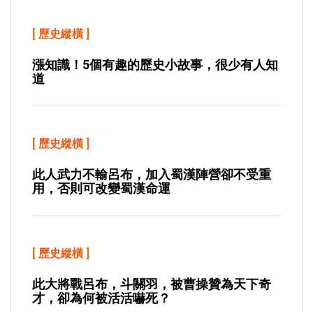
[
歷史縱橫
]
漲知識！5個有趣的歷史小故事，很少有人知
道
[
歷史縱橫
]
此人武力不輸呂布，加入蜀漢陣營卻不受重
用，否則可改變蜀漢命運
[
歷史縱橫
]
此大將戰呂布，斗關羽，被曹操贊為天下奇
才，卻為何被活活嚇死？