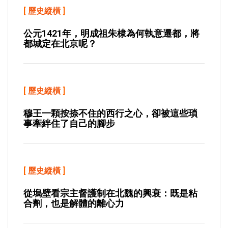
[
歷史縱橫
]
公元1421年，明成祖朱棣為何執意遷都，將
都城定在北京呢？
[
歷史縱橫
]
穆王一顆按捺不住的西行之心，卻被這些瑣
事牽絆住了自己的腳步
[
歷史縱橫
]
從塢壁看宗主督護制在北魏的興衰：既是粘
合劑，也是解體的離心力