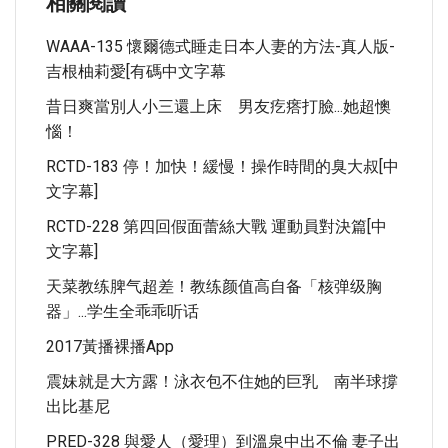
相關閱讀
WAAA-135 懷爾德式睡走日本人妻的方法-真人版-
吉根柚莉愛[有碼中文字幕
昔日爽當別人小三還上床 男友疙瘩打臉...她超懊
惱！
RCTD-183 停！加快！緩慢！操作時間的臭大叔[中
文字幕]
RCTD-228 第四回假面蕾絲大戰 運動員對決篇[中
文字幕]
天菜教练脾气超差！教练颜值高自备「核弹级胸
器」...学生全乖乖听话
2017黃播裸播app
震妹就是大方露！泳衣包不住她的巨乳 南半球撐
出比基尼
PRED-328 與愛人（愛理）到溫泉中出不倫 妻子出