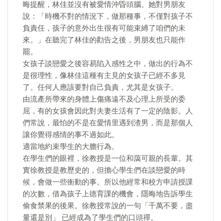
晦提醒，林佳並沒有被愛情沖昏頭腦。她對男朋友
說：「時機不對的情況下，做那種事，不僅對孩子不
負責任，孩子的意外出生很有可能束縛了咱們的未
來。」在聽完了林佳的勸告之後，男朋友也只能作
罷。
女孩子談戀愛之後容易陷入感性之中，做出的行為不
是很理性，像林佳這種有主見的女孩子已經不多見
了。任何人應該要對自己負責，尤其是女孩子。
由流產所帶來的身體上傷痛遠不及心理上所受的委
屈，有的女孩會因此對夫妻生活有了一定的陰影。人
們常說，最怕的不是在愛情里遇到渣男，而是那個人
讓你覺得感情的事不過如此。
適當地約束學生的大膽行為。
在學生們的眼裡，徐教授是一位和藹可親的長輩。其
實徐教授是教歷史的，但擔心學生們在談戀愛的時
候，會做一些衝動的事。所以他經常和校方申請授課
的次數，借為孩子上德育課的機會，隱晦地告訴學生
偷食禁果的後果。徐教授常說的一句「千萬不要，盡
量還是別」 已經成為了學生們的口頭禪。