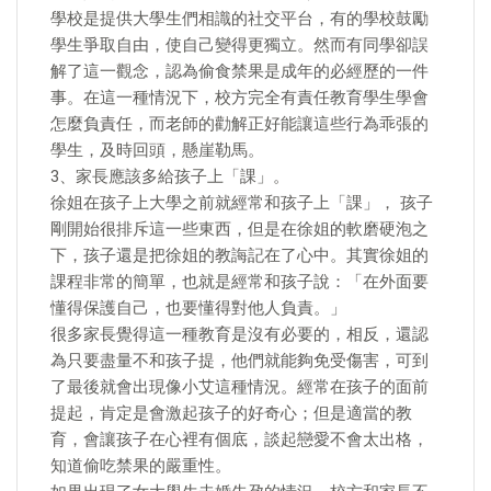
學校是提供大學生們相識的社交平台，有的學校鼓勵
學生爭取自由，使自己變得更獨立。然而有同學卻誤
解了這一觀念，認為偷食禁果是成年的必經歷的一件
事。在這一種情況下，校方完全有責任教育學生學會
怎麼負責任，而老師的勸解正好能讓這些行為乖張的
學生，及時回頭，懸崖勒馬。
3、家長應該多給孩子上「課」。
徐姐在孩子上大學之前就經常和孩子上「課」， 孩子
剛開始很排斥這一些東西，但是在徐姐的軟磨硬泡之
下，孩子還是把徐姐的教誨記在了心中。其實徐姐的
課程非常的簡單，也就是經常和孩子說：「在外面要
懂得保護自己，也要懂得對他人負責。」
很多家長覺得這一種教育是沒有必要的，相反，還認
為只要盡量不和孩子提，他們就能夠免受傷害，可到
了最後就會出現像小艾這種情況。經常在孩子的面前
提起，肯定是會激起孩子的好奇心；但是適當的教
育，會讓孩子在心裡有個底，談起戀愛不會太出格，
知道偷吃禁果的嚴重性。