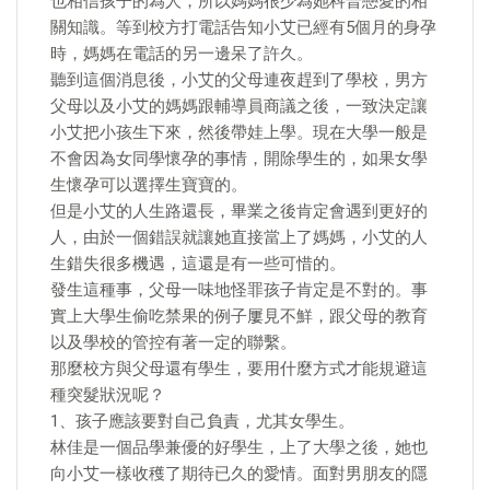
也相信孩子的為人，所以媽媽很少為她科普戀愛的相
關知識。等到校方打電話告知小艾已經有5個月的身孕
時，媽媽在電話的另一邊呆了許久。
聽到這個消息後，小艾的父母連夜趕到了學校，男方
父母以及小艾的媽媽跟輔導員商議之後，一致決定讓
小艾把小孩生下來，然後帶娃上學。現在大學一般是
不會因為女同學懷孕的事情，開除學生的，如果女學
生懷孕可以選擇生寶寶的。
但是小艾的人生路還長，畢業之後肯定會遇到更好的
人，由於一個錯誤就讓她直接當上了媽媽，小艾的人
生錯失很多機遇，這還是有一些可惜的。
發生這種事，父母一味地怪罪孩子肯定是不對的。事
實上大學生偷吃禁果的例子屢見不鮮，跟父母的教育
以及學校的管控有著一定的聯繫。
那麼校方與父母還有學生，要用什麼方式才能規避這
種突髮狀況呢？
1、孩子應該要對自己負責，尤其女學生。
林佳是一個品學兼優的好學生，上了大學之後，她也
向小艾一樣收穫了期待已久的愛情。面對男朋友的隱