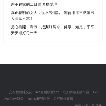
差不在家的二日間 希島愛理
真正聰明的女人，從不說情話，卻會用這三點讓男
人念念不忘！
把心看開，看淡，把握好當今，健康，知足，平平
安安過好每一天
.
.
.
.
.
.
.
.
.
.
.
.
.
.
.
.
.
.
.
.
.
.
.
.
交友軟體純交友
live直播軟體app
成人網絡主播平台
173
liveshow影音
meme視訊聊天
后宮辣妹直播
.
.
.
.
.
.
.
.
.
.
.
.
.
.
.
.
.
.
.
.
.
.
.
.
色情小說
台灣ut