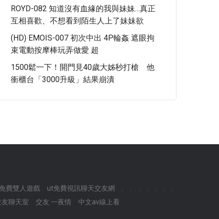
ROYD-082 知道沒有血緣的我與妹妹…真正
互相喜歡、不想看到陌生人上了妹妹欲
(HD) EMOIS-007 初次中出 4P輪姦 遮眼拘
束電動按摩棒玩弄做愛 超
1500鬆一下！開門見40歲大姊秒打槍 他
衝櫃台「3000升級」結果崩潰
免費雙人遊戲
ut免費視訊聊天交友網
.
.
.
.
.
.
.
交友聊天室
交友 一夜情
中文av線上看