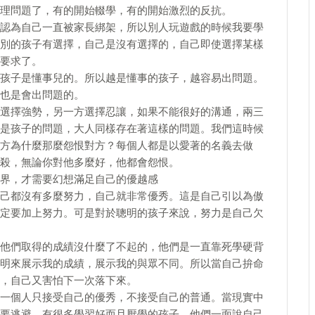
理問題了，有的開始輟學，有的開始激烈的反抗。
認為自己一直被家長綁架，所以別人玩遊戲的時候我要學
別的孩子有選擇，自己是沒有選擇的，自己即使選擇某樣
要求了。
孩子是懂事兒的。所以越是懂事的孩子，越容易出問題。
也是會出問題的。
選擇強勢，另一方選擇忍讓，如果不能很好的溝通，兩三
是孩子的問題，大人同樣存在著這樣的問題。我們這時候
方為什麼那麼怨恨對方？每個人都是以愛著的名義去做
殺，無論你對他多麼好，他都會怨恨。
界，才需要幻想滿足自己的優越感
己都沒有多麼努力，自己就非常優秀。這是自己引以為傲
定要加上努力。可是對於聰明的孩子來說，努力是自己欠
他們取得的成績沒什麼了不起的，他們是一直靠死學硬背
明來展示我的成績，展示我的與眾不同。所以當自己拚命
，自己又害怕下一次落下來。
一個人只接受自己的優秀，不接受自己的普通。當現實中
要逃避。有很多學習好而且厭學的孩子，他們一面說自己