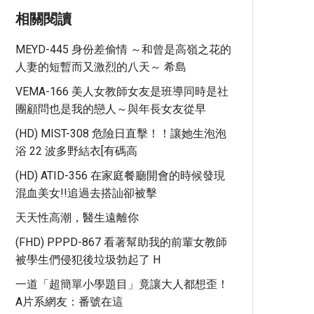
相關閱讀
MEYD-445 身份差偷情 ～和曾是高嶺之花的
人妻的短暫而又激烈的八天～ 希島
VEMA-166 美人女教師女友是班導同時是社
團顧問也是我的戀人～與年長女友從早
(HD) MIST-308 危險日直擊！！讓她生泡泡
浴 22 波多野結衣[有碼高
(HD) ATID-356 在家庭餐廳開會的時候發現
混血美女!!追過去搭訕卻被擊
天天性高潮，醫生遠離你
(FHD) PPPD-867 看著幫助我的前輩女教師
被學生們侵犯後垃圾勃起了 H
一道「超簡單小學題目」竟讓大人都想歪！
A片系網友：番號在這