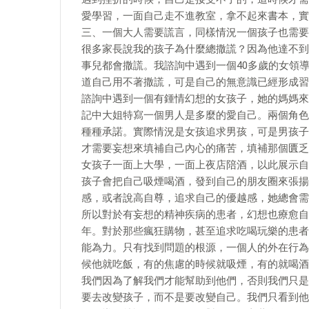
愛學習，一面自己走不進教室，拿不起來書本，實
三、一個大人需要謊言，同樣情況一個孩子也需要
很多家長說我的孩子為什麼總撒謊？因為他達不到
事兒都會撒謊。我諮詢中遇到一個40多歲的女領
道自己用不著撒謊，可是自己的無意識已經形成習
諮詢中遇到一個有鍾情幻想的女孩子，她的媽媽來
記中大姐特寫一個男人是多麼的愛自己。兩個角色
種種承諾。實際情況是女孩追求男孩，可是男孩子
才需要妄想來填補自己內心的痛苦，填補那個匱乏
女孩子一面上大學，一面上夜店陪酒，以此展示自
孩子會把自己吸煙喝酒，發到自己的朋友圈來張揚
感，或者說高自尊，追求自己的優越感，她總會需
所以對於有妄想的精神疾病的患者，幻想也療愈自
年。對於那些瘋狂購物，甚至追求吃喝玩樂的患者
能為力。只有找到問題的根源，一個人的外在行為
候他就吃飯，有的焦慮的時候就吸煙，有的就喝酒
我們因為了解我們才能幫助到他們，否則我們只是
要去改變孩子，而不是要改變自己。我們只看到他