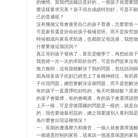
的懶惰。當我們說聽話是好的，一個孩子就需要隱
麼這樣要求完美？孩子現在成績特別好，可是不願
己的普通呢？
沒有幾個父母會接受自己的孩子普通，怎麼塑造一
可是家長還是拚命給孩子報補習班。而不是探究孩
時候都成向家長求助過，也都跟父母說過，我想做
什麼要做這個諮詢？
真正等到孩子發病了，甚至是輟學了，再想給孩子
我曾經一次一次的求助於你們，可是你們從來沒有
無力無助，沒有誰能解決了我的問題，包括諮詢師
因為很多孩子此刻已經患上了各種神經症，有的甚
子出現問題，總想要解決這個問題，而不是想解決
有的孩子一直選擇吃好吃的，每天吃幾頓飯？原來
的孩子會吸煙，有的會喝酒，有的孩子會選擇談戀
上不一樣，可是背後隱藏的問題是一樣的，就是自
的，我也要做最邪惡的，總之我要讓別人看到我是
為什麼會出現這種情況？
一、長期的遭遇壓力和痛苦，一個人就會選擇逃離
一個過度控制的家長，或者說一個過度保護的家長