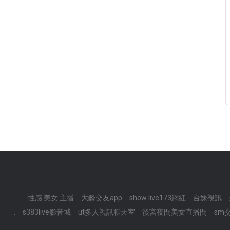
.
.
.
性感 美女 主播
大齡交友app
show live173網紅
台妹視訊
.
.
s383live影音城
ut多人視訊聊天室
後宮夜間美女直播間
sm