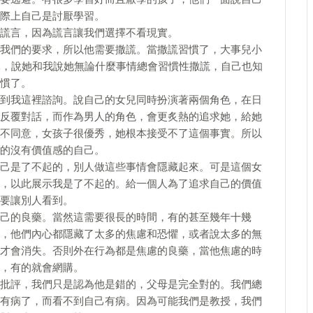
際上自己是討厭學習。
謊言，因為謊言讓我們選擇不看現實。
我們的要求，所以他需要撒謊。當撒謊習慣了，大事兒小
導，說她和我說她無論什麼事情總會習慣性撒謊，自己也知
慣了。
到我這裡諮詢。說自己的女兒同時扮演著兩個角色，在日
反覆對話，而作為男人的角色，會更炙熱的追求她，給她
不同意，女孩子很優秀，她根本接受不了這個事實。所以
的沒有價值感的自己。
己是了不起的，別人做這些事情會隱藏起來。可是這個女
，以此展示我是了不起的。給一個人為了追求自己的價值
要讓別人看到。
己的良藥。當然這需要很長的時間，有的甚至幾年十幾
，他們內心都隱藏了太多的焦慮和恐懼，或者說太多的無
才會消失。否則外在行為都是焦慮的良藥，當他焦慮的時
，有的就會網購。
批評，我們只是認為他是錯的，父母是完全對的。我們總
有病了，而看不到自己有病。因為可能我們是教授，我們