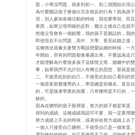
題，小學沒問題，很多到初一、初二就開始出現心
為什麼聽話孩子會做出完全相反的行為？因為孩子
習，別人參加各種活動的時候，我也要學習。而且
東西，如果父母明確的反對，幾次之後自己也就不
然後父母會有一個錯覺，我的孩子是聽話的，我的
即使現在不出問題，高中、大學、甚至結婚之後，
這種情況就像夫妻雙方剛談戀愛結婚的時候，一方
年開始，所有的問題都會暴露出來。不要認為這只
才能理解為什麼很多孩子這樣恨父母，婚姻中的雙
事，如果我們不允許別人有獨立的思想，那就是扼
二、不接受此刻的自己，不接受此刻自己看到的世
一個原來那麼優秀的人，學習總是前幾名。甚至自
的，可是隨著學業的加重，只有聰明是不行的，一
缺的。
因為在聰明的孩子眼裡面，努力的孩子都是笨蛋，
得到的成績。這種成績我認可不要，我一定要用聰
努力成績上不去的時候，或者拚命努力成績上去了
一個人只接受自己聰明，不接受自己是一個笨蛋。
遇到挫折的時候，自己是接受不了的，這時候才需